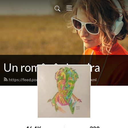
Un român în Londra
https://feed.podbean.com/manuelcheta/feed.xml