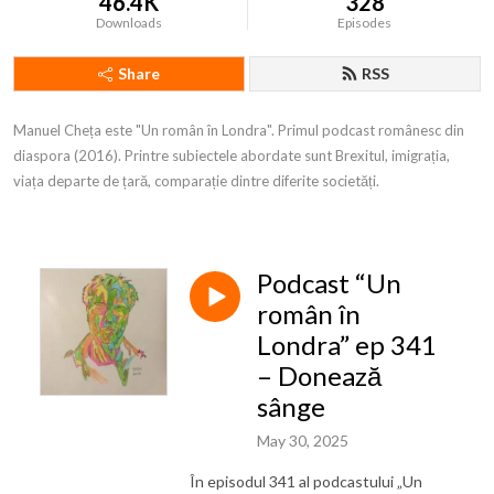
46.4K
328
Downloads
Episodes
Share
RSS
Manuel Cheța este "Un român în Londra". Primul podcast românesc din 
diaspora (2016). Printre subiectele abordate sunt Brexitul, imigrația, 
viața departe de țară, comparație dintre diferite societăți.
Podcast “Un
român în
Londra” ep 341
– Donează
sânge
May 30, 2025
În episodul 341 al podcastului „Un