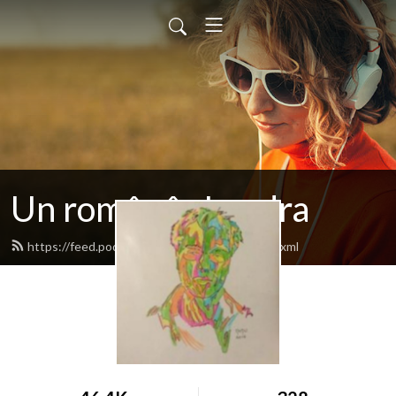
Un român în Londra
https://feed.podbean.com/manuelcheta/feed.xml