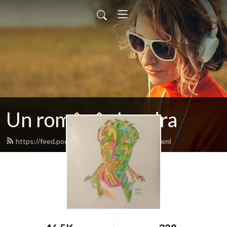
Un român în Londra
https://feed.podbean.com/manuelcheta/feed.xml