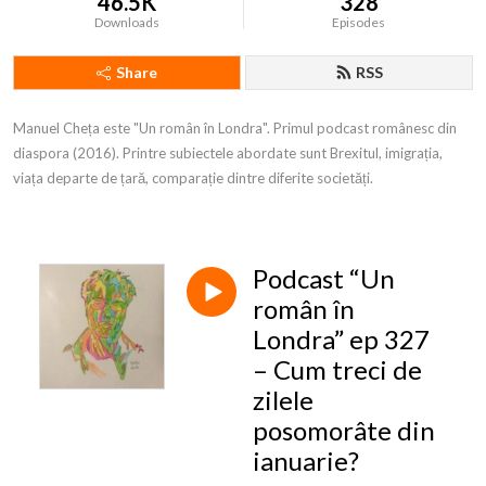
46.5K
328
Downloads
Episodes
Share
RSS
Manuel Cheța este "Un român în Londra". Primul podcast românesc din 
diaspora (2016). Printre subiectele abordate sunt Brexitul, imigrația, 
viața departe de țară, comparație dintre diferite societăți.
Podcast “Un
român în
Londra” ep 327
– Cum treci de
zilele
posomorâte din
ianuarie?