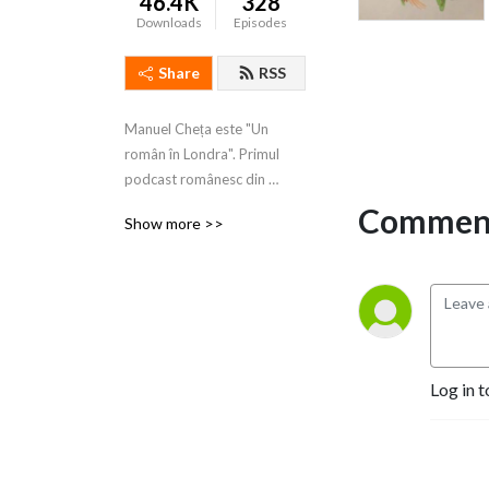
46.4K
328
Downloads
Episodes
Share
RSS
Manuel Cheța este "Un 
român în Londra". Primul 
podcast românesc din 
diaspora (2016). Printre 
Comment
Show more >>
subiectele abordate sunt 
Brexitul, imigrația, viața 
departe de țară, comparație 
dintre diferite societăți.
Log in t