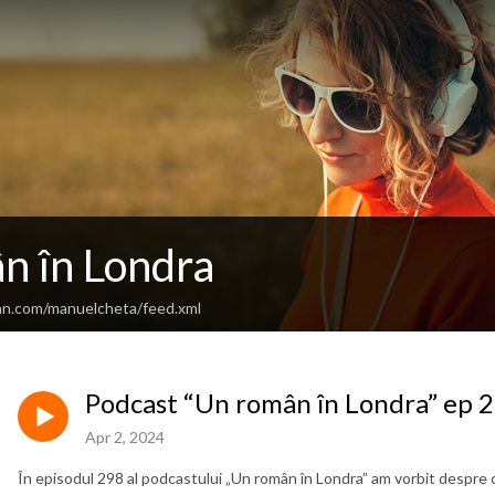
n în Londra
an.com/manuelcheta/feed.xml
Podcast “Un român în Londra” ep 298
Apr 2, 2024
În episodul 298 al podcastului „Un român în Londra” am vorbit despre c