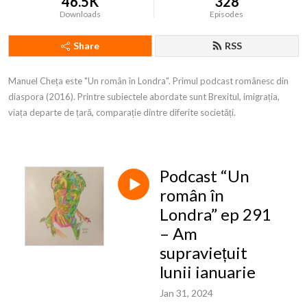
46.5K
328
Downloads
Episodes
Share
RSS
Manuel Cheța este "Un român în Londra". Primul podcast românesc din 
diaspora (2016). Printre subiectele abordate sunt Brexitul, imigrația, 
viața departe de țară, comparație dintre diferite societăți.
Podcast “Un
român în
Londra” ep 291
– Am
supraviețuit
lunii ianuarie
Jan 31, 2024