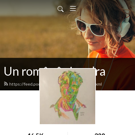
Un român în Londra
https://feed.podbean.com/manuelcheta/feed.xml